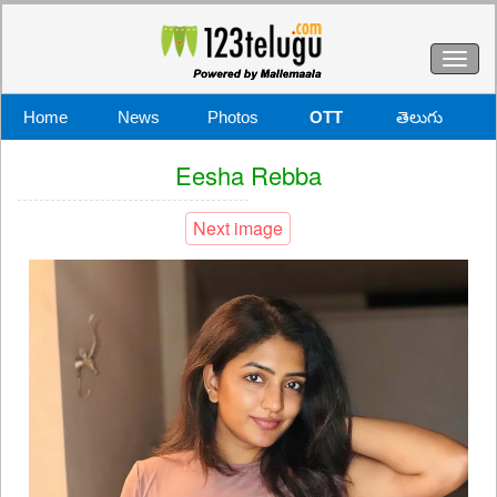
Toggl
naviga
Home
News
Photos
OTT
తెలుగు
Eesha Rebba
Next image