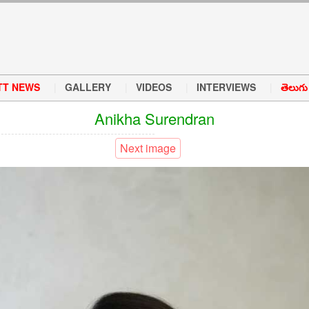
TT NEWS
GALLERY
VIDEOS
INTERVIEWS
తెలుగు వ
Anikha Surendran
Next image