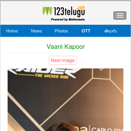
Toggl
naviga
Home
News
Photos
OTT
తెలుగు
Vaani Kapoor
Next image