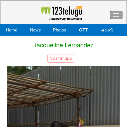
Toggl
naviga
Home
News
Photos
OTT
తెలుగు
Jacqueline Fernandez
Next image