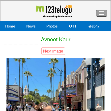
Toggl
naviga
Home
News
Photos
OTT
తెలుగు
Avneet Kaur
Next image