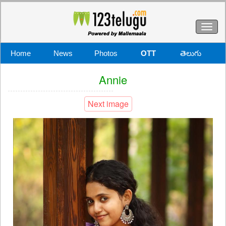
Toggl
naviga
Home
News
Photos
OTT
తెలుగు
Annie
Next image