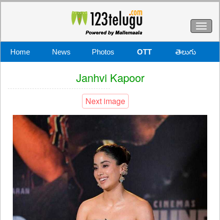
Toggl
naviga
Home
News
Photos
OTT
తెలుగు
Janhvi Kapoor
Next image