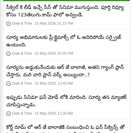
సీక్వెల్ కి లీడ్ ఇచ్చే సీన్ తో సినిమా ముగుస్తుంది. పూర్తి రివ్యూ
కోసం 123తెలుగు.కామ్ ఫాలో అవ్వండి.
Date & Time : 15 May 2026, 01:15 PM
సూర్య అభిమానులకు ప్రీ-క్లైమాక్స్ లో ఓ అదిరిపోయే సర్ప్రైజ్
ఉంటుంది.
Date & Time : 15 May 2026, 01:05 PM
సూర్యను అడ్డుకునేందుకు ఆర్ జే బాలాజీ, అతని గ్యాంగ్ ప్లాన్
చేస్తారు. మరి వారి ప్లాన్ వర్క్ అయ్యిందా..?
Date & Time : 15 May 2026, 12:45 AM
ఇప్పుడు సినిమా ఫన్ మోడ్ లోకి మారింది. సూర్య తన మ్యాజిక్
చూపిస్తున్నాడు.
Date & Time : 15 May 2026, 12:30 AM
కోర్ట్ రూమ్ లో ఆర్ జే బాలాజీకి సంబంధించి ఓ ఫన్ సీక్వెన్స్ తో