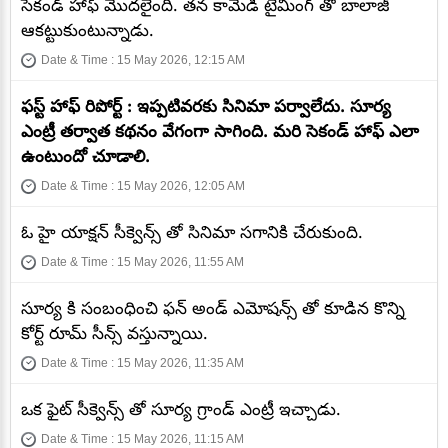
సెకండ్ హాఫ్ మొదలైంది. తన కామెడీ టైమింగ్ తో బాలాజీ
ఆకట్టుకుంటున్నాడు.
Date & Time : 15 May 2026, 12:15 AM
ఫస్ట్ హాఫ్ రిపోర్ట్ : ఇప్పటివరకు సినిమా పర్వాలేదు. సూర్య
ఎంట్రీ తర్వాత కథనం వేగంగా సాగింది. మరి సెకండ్ హాఫ్ ఎలా
ఉంటుందో చూడాలి.
Date & Time : 15 May 2026, 12:05 AM
ఓ హై యాక్షన్ సీక్వెన్స్ తో సినిమా సగానికి చేరుకుంది.
Date & Time : 15 May 2026, 11:55 AM
సూర్య కి సంబంధించి ఫన్ అండ్ ఎమోషన్స్ తో కూడిన కొన్ని
కోర్ట్ రూమ్ సీన్స్ వస్తున్నాయి.
Date & Time : 15 May 2026, 11:35 AM
ఒక ఫైట్ సీక్వెన్స్ తో సూర్య గ్రాండ్ ఎంట్రీ ఇచ్చాడు.
Date & Time : 15 May 2026, 11:15 AM