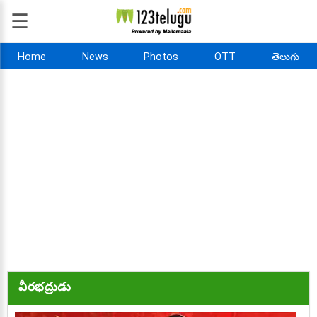
☰
Home
News
Photos
OTT
తెలుగు
వీరభద్రుడు